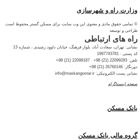
وزارت راه و شهرسازی
© تمامی حقوق مادی و معنوی این وب سایت برای مسکن گستر محفوظ است.
طراحی و توسعه
راه های ارتباطی
نشانی: تهران، سعادت آباد، بلوار فرهنگ، خیابان داوود رشیدی ، شماره 13
کد پستی : 1997743781
تلفن: 22099283 (21) 98+ 22099187 (21) 98+
دورنگار: 26760146 (21) 98+
نشانی پست الکترونیکی: info@maskangostar.ir
صفحه اینستاگرام
بانک مسکن
گروه مالی بانک مسکن