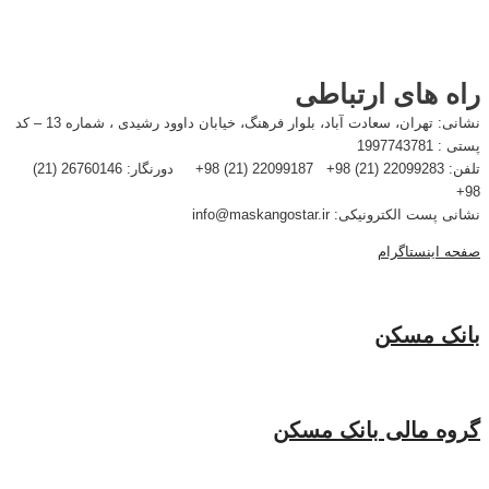
راه های ارتباطی
نشانی: تهران، سعادت آباد، بلوار فرهنگ، خیابان داوود رشیدی ، شماره 13 – کد
پستی : 1997743781
تلفن: 22099283 (21) 98+ 22099187 (21) 98+ دورنگار: 26760146 (21)
98+
نشانی پست الکترونیکی: info@maskangostar.ir
صفحه اینستاگرام
بانک مسکن
گروه مالی بانک مسکن